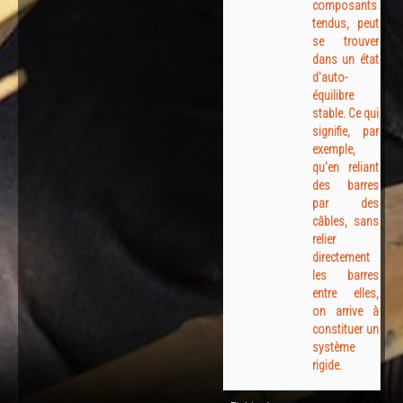
composants
tendus, peut
se trouver
dans un état
d'auto-
équilibre
stable. Ce qui
signifie, par
exemple,
qu'en reliant
des barres
par des
câbles, sans
relier
directement
les barres
entre elles,
on arrive à
constituer un
système
rigide.