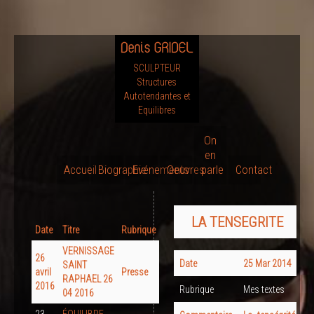
SCULPTEUR
Structures
Autotendantes et
Equilibres
On
en
Accueil
Biographie
Evénements
Oeuvres
parle
Contact
LA TENSEGRITE
Date
Titre
Rubrique
VERNISSAGE
26
Date
25 Mar 2014
SAINT
avril
Presse
RAPHAEL 26
2016
Rubrique
Mes textes
04 2016
23
ÉQUILIBRE