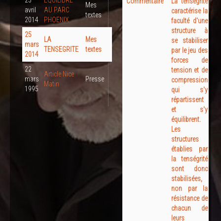
Commentaire
La tenségrité
Mes
avril
AU PARC
caractérise la
textes
2014
PHOENIX
faculté d'une
structure à
25
LA
Mes
se stabiliser
mars
TENSEGRITE
textes
par le jeu des
2014
forces de
22
tension et de
Article Nice
mars
Presse
compression
Matin
1995
qui s'y
répartissent
et s'y
équilibrent.
Les
structures
établies par
la tenségrité
sont donc
stabilisées,
non par la
résistance de
chacun de
leurs