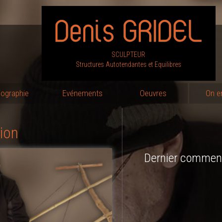
SCULPTEUR
Structures Autotendantes et Equilibres
iographie
Evénements
Oeuvres
On e
ion
Dernier comment