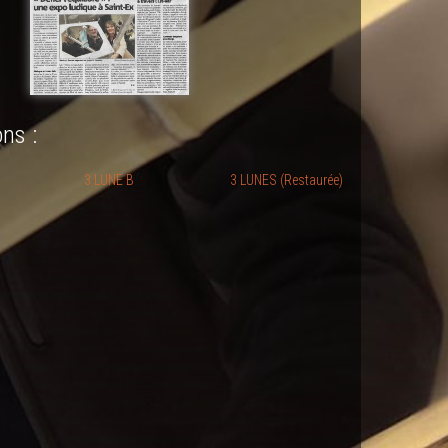
ns :
3 LUNE B
3 LUNES (Restaurée)