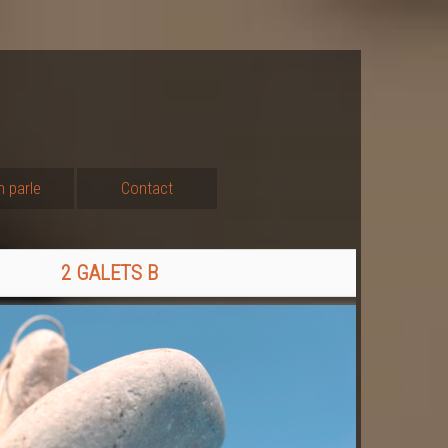
n parle
Contact
2 GALETS B