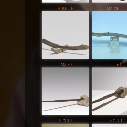
MOUETTE
MAGNET 1
LANCE 2
Lance 1
IN-OUT 2
IN-OUT 1