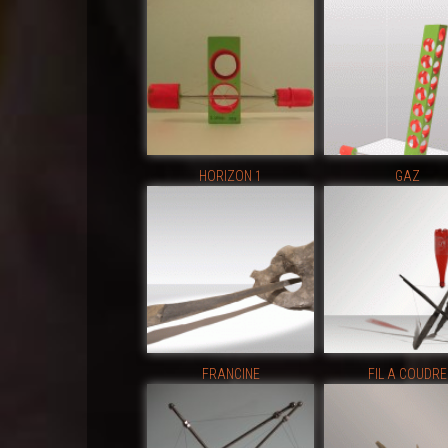
HORIZON 1
GAZ
FRANCINE
FIL A COUDRE