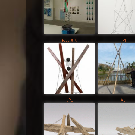
PADOUK
TIPI
JPL
AL