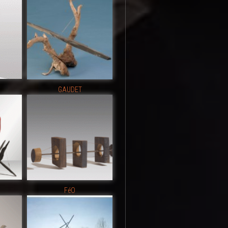
GAUDET
FéO