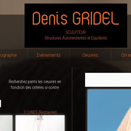
SCULPTEUR
Structures Autotendantes et Equilibres
iographie
Evénements
Oeuvres
On e
Recherchez parmi les oeuvres en
fonction des critères ci-contre
3 LUNES (Restaurée)